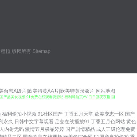
品種植
版權所有
Sitemap
美台韩A级片|欧美特黄AA片|欧美特黄录象片
网站地图
91国产品美女视频 91免费在线观看资源站 福利导航页AV 日日骚夜夜撸 国
一一一 一区一区一去一区 白丝骚艹白浆 欧美福利A√福利 亚洲色婷婷网 91茄
频
福利偷拍小视频
91社区国产
丁香五月天堂
欧美变态一区
国产
利永久
日韩中文字幕观看
足交在线播放91
丁香五月色网站
黄色
1AV社区 熟女福利导航 免费观看mv入口 国产传媒视频在线观看 91最新
人内射无码
激情五月极品婷婷
国产剧情精品
成人三级伦理免费
清精品二区
国产欧美在线视频
欧美色综合网
91国产自拍偷拍
香