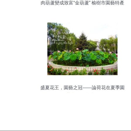
肉葫蘆變成致富“金葫蘆” 榆樹市園藝特產
業推動鄉村振興
盛夏花王，園藝之冠——論荷花在夏季園
藝中的王者地位