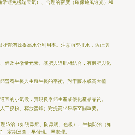
通常避免極端天氣）、合理的密度（確保通風透光）和
水技術能有效提高水分利用率。注意雨季排水，防止澇
、鉀及中微量元素。基肥與追肥相結合，有機肥與化
節營養生長與生殖生長的平衡。對于藤本或高大植
適宜的小氣候，實現反季節生產或優化產品品質。
人工授粉、釋放蜜蜂）對提高坐果率至關重要。
物理防治（如誘蟲燈、防蟲網、色板）、生物防治（如
好。定期巡查，早發現、早處理。