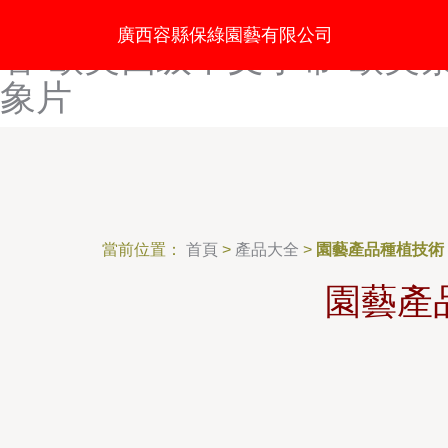
欧美丝袜足交-欧美四级磁力
廣西容縣保綠園藝有限公司
看-欧美四级中文字幕-欧美
象片
當前位置：
首頁
>
產品大全
>
園藝產品種植技術
園藝產