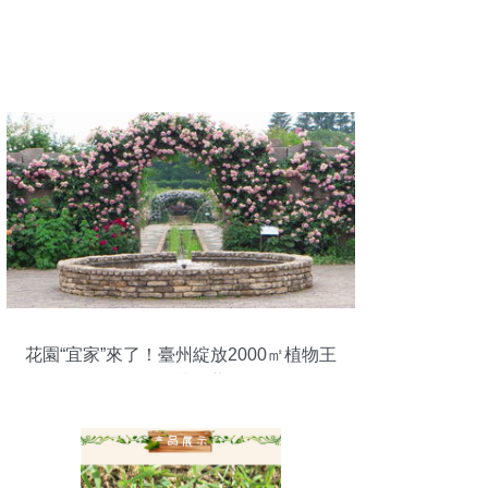
花園“宜家”來了！臺州綻放2000㎡植物王
國，5000種綠植園藝任你挑選