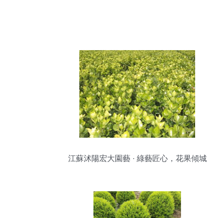
江蘇沭陽宏大園藝 · 綠藝匠心，花果傾城