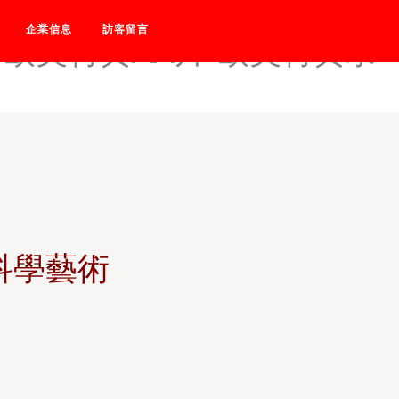
美四级电影在线-欧美四级在线
企業信息
訪客留言
-欧美特黄AA片-欧美特黄录
科學藝術