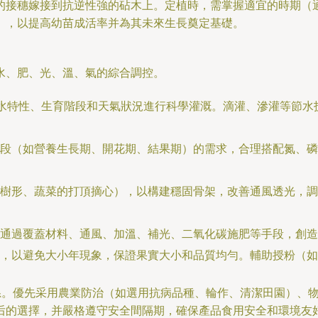
的接穗嫁接到抗逆性強的砧木上。定植時，需掌握適宜的時期（
），以提高幼苗成活率并為其未來生長奠定基礎。
水、肥、光、溫、氣的綜合調控。
需水特性、生育階段和天氣狀況進行科學灌溉。滴灌、滲灌等節
段（如營養生長期、開花期、結果期）的需求，合理搭配氮、磷
樹形、蔬菜的打頂摘心），以構建穩固骨架，改善通風透光，調
通過覆蓋材料、通風、加溫、補光、二氧化碳施肥等手段，創造
，以避免大小年現象，保證果實大小和品質均勻。輔助授粉（如
體系。優先采用農業防治（如選用抗病品種、輪作、清潔田園）、
后的選擇，并嚴格遵守安全間隔期，確保產品食用安全和環境友