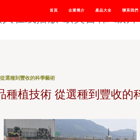
链接-欧美四级磁力下载-欧
首頁
企業簡介
產品大全
聯系我們
素人在线播放-欧美台韩A级片
 從選種到豐收的科學藝術
品種植技術 從選種到豐收的