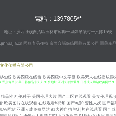
電話：1397805**
地址：廣西壯族自治區玉林市容縣十里鎮黎讀村十六隊15號
jinhuajia.cn
園藝產品種植
廣西容縣保綠園藝有限公司
園藝產
文化传播有限公司
影在线|欧美四级在线看|欧美四级中文字幕|欧美素人在线播放|欧
024 香蕉青草伊 美日韩精品卡久久 91社地址 亚洲久草性爱网 日韩成人网站欧美网站 
aaaa 91网业链接 豆花91熟女 人妻无码成人 亚洲天堂精品视频 91日本 国产精品
产精品性
乱伦种子
美国伦理大片
国产二区在线观看
美女伦理视
看
欧美图片在线观看
在线观看h视频
国产a级0
变性人妖
国产福
黄污视频在线观看导航 草草草成人在线观看 91网站免费观看入口 91麻豆精品传媒国 9
妹Av网站
亚洲人成免费网站
91大神自拍
福利片在线观看
国产成
产精品3级片
成年女人视频
狠狠撸亚洲欧美
91操碰在线
国产高