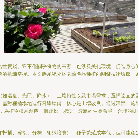
合性實踐。它不僅關乎食物的來源，也涉及美化環境、促進身心
術的熟練掌握。本文將系統介紹園藝產品種植的關鍵技術環節，
（如溫度、光照、降水）、土壤特性以及市場需求，選擇適宜的
，需對種植場地進行科學準備，核心是土壤改良。通過深翻、施
統，為植物根系創造一個疏松、肥沃、透氣的生長環境。合理的壟
如扦插、嫁接、分株、組織培養）。種子繁殖成本低，但可能產