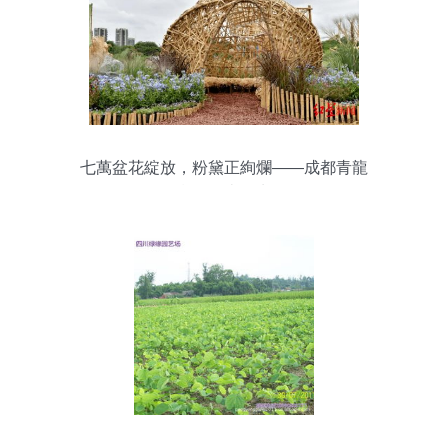
七萬盆花綻放，粉黛正絢爛——成都青龍
湖邀你來打卡