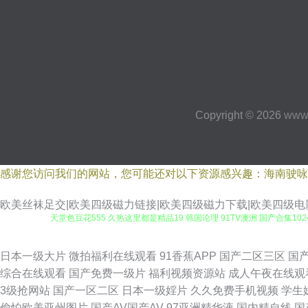
Copyright © 2026
www.
感谢您访问我们的网站，您可能还对以下资源感兴趣：海南驶咏
欧美丝袜足交|欧美四级磁力链接|欧美四级磁力下载|欧美四级电
天堂色豆花555 久热这里都是精品19 韩国论理 91TV澳洲 国产合集1
产海角社区91 日韩精品51页 91福利剧场 俺来也俺去也肛交 先锋资源aa
日本一级大片
微拍福利在线观看
91香蕉APP
国产二区三区
国
综合在线观看
国产免费一级片
福利视频资源站
成人午夜在线观
子视频在线观看 福利社拍拍拍 91超碰在线人人干 91综合网海角社区色 
3级抢网站
国产一区二区
日本一级婬片
久久免费手机视频
学生
偷怕欧美亚州图片
国产AV国产AV
97亚洲精华液
国内精自线
国