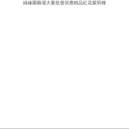
綠緣園藝場大量批發供應精品紅花紫荊種
苗指導價 綠緣園藝場大量批發供應精品紅
花紫荊種苗廠商 綠緣園藝場大量批發供應
精品紅花紫荊種苗廠商 圖 盡在農苗網 彭永
剛