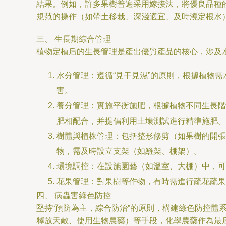
結果。例如，許多果樹普遍采用嫁接法，將優良品種
規范的操作（如帶土移栽、深淺適宜、及時澆定根水
三、 生長期綜合管理
植物定植后的生長管理是產出優質產品的核心，涉及
水分管理：遵循“見干見濕”的原則，根據植物
害。
養分管理：實施平衡施肥，根據植物不同生長階
肥相配合，并提倡利用土壤測試進行精準施肥。
樹體與植株管理：包括整形修剪（如果樹的開張
物，需及時設立支架（如籬架、棚架）。
環境調控：在設施園藝（如溫室、大棚）中，可
花果管理：對果樹等作物，有時需進行疏花疏果
四、 病蟲害綠色防控
堅持“預防為主，綜合防治”的原則，構建綠色防控
釋放天敵、使用生物農藥）等手段，化學農藥作為最